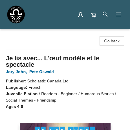
Octopus Books
Go back
Je lis avec... L'œuf modèle et le
spectacle
Jory John
,
Pete Oswald
Publisher:
Scholastic Canada Ltd
Language:
French
Juvenile Fiction
/
Readers - Beginner / Humorous Stories /
Social Themes - Friendship
Ages 4-8