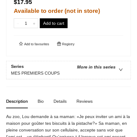
$17.95
Available to order (not in store)
Add to cart
Add to
favourites
Registry
Series
More in this series
MES PREMIERS COUPS
Description
Bio
Details
Reviews
Au zoo, Lou demande à sa maman: «Je peux inviter un ami à la
maison pour goûter tes biscuits à la pistache?» Sa maman, en
pleine conversation sur son cellulaire, accepte sans voir que
l’ami est... un éléphant! Qu’arrivera-t-il lorsque cet ami pesant