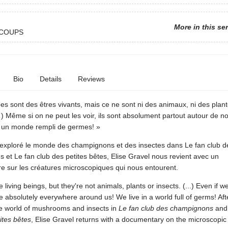
More in this se
 COUPS
Bio
Details
Reviews
s sont des êtres vivants, mais ce ne sont ni des animaux, ni des plant
) Même si on ne peut les voir, ils sont absolument partout autour de n
 un monde rempli de germes! »
 exploré le monde des champignons et des insectes dans Le fan club d
et Le fan club des petites bêtes, Elise Gravel nous revient avec un
e sur les créatures microscopiques qui nous entourent.
 living beings, but they're not animals, plants or insects. (...) Even if w
e absolutely everywhere around us! We live in a world full of germs! Aft
he world of mushrooms and insects in
Le fan club des champignons
an
ites bêtes
, Elise Gravel returns with a documentary on the microscopic