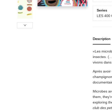
Series
LES 400
Description
«Les microbe
insectes. (…
vivons dans
Après avoir
champignons 
documentair
Microbes are
them, they'r
exploring t
club des pet