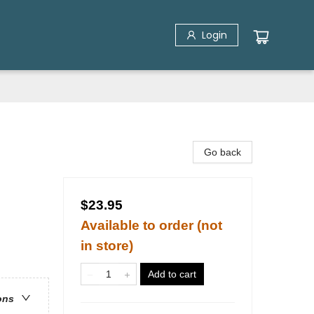
Login
Go back
$23.95
Available to order (not
in store)
Add to cart
ons