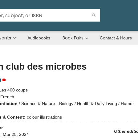
vents
Book Fairs
Audiobooks
Contact & Hours
n club des microbes
l
Les 400 coups
:
French
onfiction
/
Science & Nature - Biology / Health & Daily Living / Humor
ns & Content:
colour illustrations
er
Other editi
d:
Mar 25, 2024