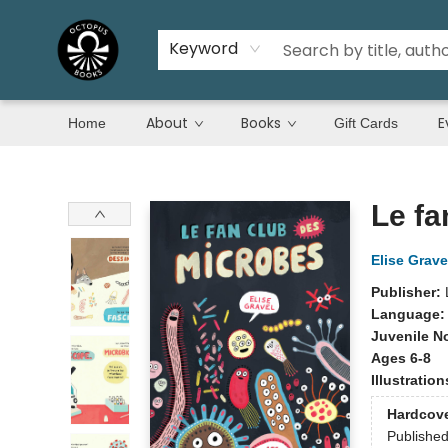
Keyword
About
Books
E
Home
Gift Cards
Octopus Books
Le fa
Elise Grave
Publisher:
Language
Juvenile N
Ages 6-8
Illustratio
Hardcov
Publishe