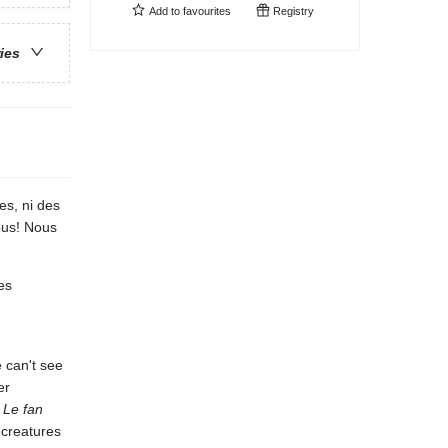
Add to
favourites
Registry
ries
es, ni des
ous! Nous
es
e can't see
er
d
Le fan
 creatures