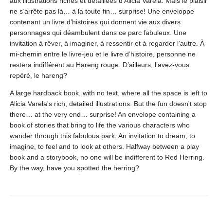
aux illustrations riches et détaillées d’Alicia Varela. Mais le plaisir
ne s’arrête pas là… à la toute fin… surprise! Une enveloppe
contenant un livre d’histoires qui donnent vie aux divers
personnages qui déambulent dans ce parc fabuleux. Une
invitation à rêver, à imaginer, à ressentir et à regarder l’autre. À
mi-chemin entre le livre-jeu et le livre d’histoire, personne ne
restera indifférent au Hareng rouge. D’ailleurs, l’avez-vous
repéré, le hareng?
A large hardback book, with no text, where all the space is left to
Alicia Varela's rich, detailed illustrations. But the fun doesn't stop
there… at the very end… surprise! An envelope containing a
book of stories that bring to life the various characters who
wander through this fabulous park. An invitation to dream, to
imagine, to feel and to look at others. Halfway between a play
book and a storybook, no one will be indifferent to Red Herring.
By the way, have you spotted the herring?